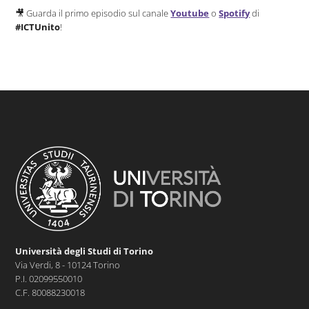
🎥 Guarda il primo episodio sul canale
Youtube
o
Spotify
di
#ICTUnito
!
Università degli Studi di Torino
Via Verdi, 8 - 10124 Torino
P.I. 02099550010
C.F. 80088230018